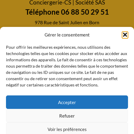
Conciergerie-CS | Société SAS
Téléphone 06 88 50 29 51
978 Rue de Saint Julien en Born
40170 Uza
Gérer le consentement
LIENS UTILS
Pour offrir les meilleures expériences, nous utilisons des
ACCUEIL
technologies telles que les cookies pour stocker et/ou accéder aux
À PROPOS
informations des appareils. Le fait de consentir à ces technologies
nous permettra de traiter des données telles que le comportement
CONTACT
de navigation ou les ID uniques sur ce site. Le fait de ne pas
consentir ou de retirer son consentement peut avoir un effet
négatif sur certaines caractéristiques et fonctions.
Politique de cookies (UE)
Accepter
Conditions générales
Mentions légales
Refuser
CGV
Voir les préférences