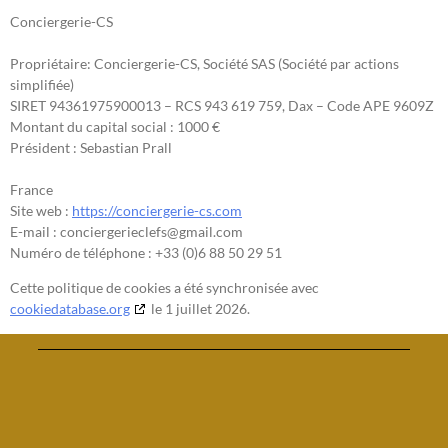
Conciergerie-CS
Propriétaire: Conciergerie-CS, Société SAS (Société par actions
simplifiée)
SIRET 94361975900013 – RCS 943 619 759, Dax – Code APE 9609Z
Montant du capital social : 1000 €
Président : Sebastian Prall
France
Site web :
https://conciergerie-cs.com
E-mail :
conciergerieclefs@
gmail.com
Numéro de téléphone : +33 (0)6 88 50 29 51
Cette politique de cookies a été synchronisée avec
cookiedatabase.org
le 1 juillet 2026.