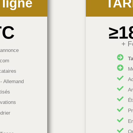
 ligne
TAR
TC
≥1
+ F
e annonce
Ta
.com
Mé
ataires
Ac
 - Allemand
An
isés
Ét
vations
Pr
drier
En
Or