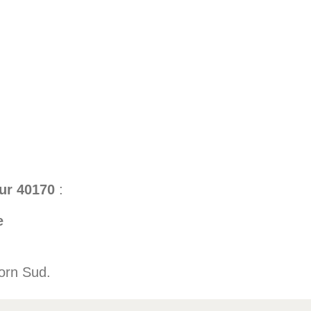
ur 40170
:
xe
Born Sud.