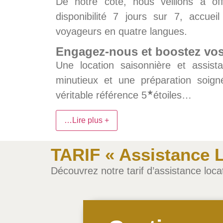
De notre côté, nous veillons à off
disponibilité 7 jours sur 7, accue
voyageurs en quatre langues.
Engagez-nous et boostez vos
Une location saisonnière et assis
minutieux et une préparation soig
★
véritable référence 5
étoiles…
…Lire plus +
TARIF « Assistance L
Découvrez notre tarif d’assistance loca