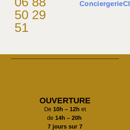
06 88
ConciergerieC
50 29
51
OUVERTURE
De
10h – 12h
et
de
14h – 20h
7 jours sur 7